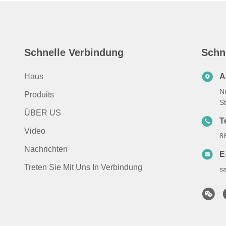
Schnelle Verbindung
Schn
Haus
A
N
Produits
S
ÜBER US
T
Video
8
Nachrichten
E
Treten Sie Mit Uns In Verbindung
s