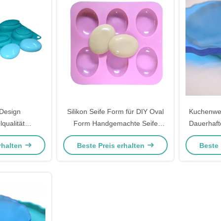
Design
Silikon Seife Form für DIY Oval
Kuchenwe
qualität
Form Handgemachte Seife
Dauerhaft
Y 3D Silizium
Kuchen
für DIY
rhalten
Beste Preis erhalten
Beste 
orm