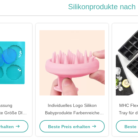
Silikonprodukte nac
ssung
Individuelles Logo Silikon
MHC Flexi
te Größe DIY
Babyprodukte Farbenreiche
Tray für 
6 Hohlräume
Formen Für 0-12 Monate
Größe Por
rhalten
Beste Preis erhalten
Beste 
rmen Schmuck
Babybadprodukte Rosa ABS
Silikon