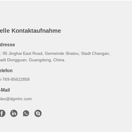
elle Kontaktaufnahme
dresse
r. 95 Jinghai East Road, Gemeinde Shatou, Stadt Changan,
tadt Dongguan, Guangdong, China.
elefon
6-769-85622858
-Mail
ales@dgmhc.com