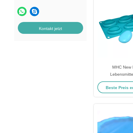
Kontakt jetzt
MHC New 
Lebensmittel
Handgefertigte DI
Beste Preis e
Seife F