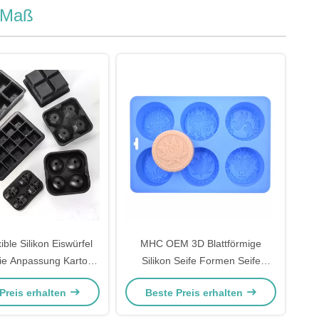
h Maß
ble Silikon Eiswürfel
MHC OEM 3D Blattförmige
die Anpassung Karton
Silikon Seife Formen Seife
table Ice Ball Maker
Formen mit Logo in Formen
Preis erhalten
Beste Preis erhalten