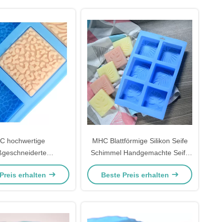
C hochwertige
MHC Blattförmige Silikon Seife
geschneiderte
Schimmel Handgemachte Seife
mittelqualität 3d
Schimmeln Seife Schimmel
Preis erhalten
Beste Preis erhalten
igte Rechteck Silikon
Seife Form