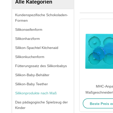
Alle Kategorien
Kundenspezifische Schokoladen-
Formen
Silikonseifenform
Silikonharzform
Silikon-Spachtel Kitchenaid
Silikonkuchenform
Fütterungssatz des Silikonbabys
Silikon-Baby-Behälter
Silikon-Baby Teether
MHC-Anpa
Maßgeschneider
Silikonprodukte nach Maß
Handgefertigt 
Das pädagogische Spielzeug der
Beste Preis e
Epoxisilikon Fo
Kinder