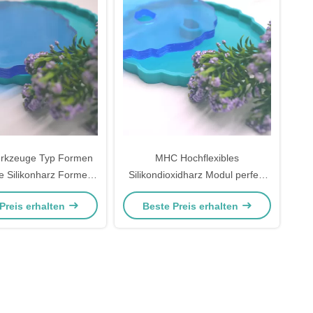
rkzeuge Typ Formen
MHC Hochflexibles
e Silikonharz Formen
Silikondioxidharz Modul perfekt
 Modellherstellung
für DIY Kuchen
Preis erhalten
Beste Preis erhalten
Anpassung
Dekorationsformen