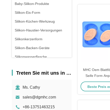
Baby-Silikon-Produkte
Silikon-Eis-Form
Silikon-Küchen-Werkzeug
Silikon-Haustier-Versorgungen
Silikonkerzenform
Silikon-Backen-Geräte
Silikonwasserflasche
MHC Oem Blattför
Treten Sie mit uns in Verbindung
Seife Form Anp
Formen mit Log
Beste Preis e
Ms. Cathy
erstel
sales@dgmhc.com
+86-13751463215