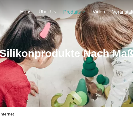
Haus
Über Us
Video
Produits
Silikonprodukte Nach Ma
Internet