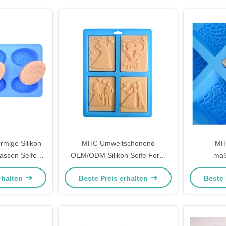
mige Silikon
MHC Umweltschonend
MH
assen Seife
OEM/ODM Silikon Seife Form
maß
o in Formen
Anpassen Schaffen Sie Seife
Lebens
rhalten
Beste Preis erhalten
Beste 
len
Formen für die Seife Herstellung
handgefert