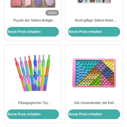
Video
Puzzle der Silikon-fertigte
Nicht giftige Silikon-frühe
pädagogisches Spielwaren-DIY
pädagogische Spielwaren-
der Geometrie-3D besonders an
bewegliche Buchstabe-
Beste Preis erhalten
Beste Preis erhalten
Puzzlespiele für Kinder
Pädagogischer Toy
Die Unisexkinder, die früh
Decompression Pop Bubble
pädagogische Spielwaren lernen,
Bracelet der Silikon-Kinder
sprudeln Unruhe-Spielwaren
Beste Preis erhalten
Beste Preis erhalten
Tangram-Puzzlespiel