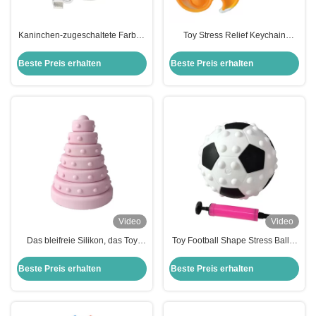
Kaninchen-zugeschaltete Farben
Toy Stress Relief Keychain
der wieder aufladbaren Silikon-
Bubble-Knall-Unruhe-Spielzeug
Nachtlicht-leichten Berührung für
der Windmühlen-Kinder
Beste Preis erhalten
Beste Preis erhalten
Kinder
pädagogisches
Video
Video
Das bleifreie Silikon, das Toy
Toy Football Shape Stress Balls-
Food Grade Early Learning
Unruhe-Spielwaren der Angst-
stapelt, spielt für Kinder
Entlastungs-Kinder
Beste Preis erhalten
Beste Preis erhalten
pädagogische