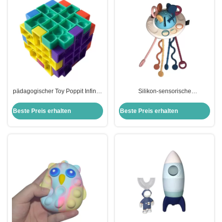
pädagogischer Toy Poppit Infinity
Silikon-sensorische
Cube Fidget Toy Customized
Zahnenspielwaren Soem-Kinder
Color der Kinder 3D
pädagogisches freies des
Beste Preis erhalten
Beste Preis erhalten
Spielzeug-BPA