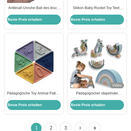
Antiknall-Unruhe-Ball des druck-
Silikon-Baby-Rocket Toy Teeth
Silikon-Pressungs-Spielzeug-3D
Brush Decoration Customized-
nicht giftig für Kinder
Farbe
Beste Preis erhalten
Beste Preis erhalten
Video
Pädagogische Toy Animal Pattern
Pädagogischer stapelnder
Triangular Building-Blöcke der
Regenbogen-Silikon-Stapler-
Entwicklungskinder
Nahrungsmittelsäuglingsgrad des
Beste Preis erhalten
Beste Preis erhalten
Spielzeug-BPA freier
1
2
3