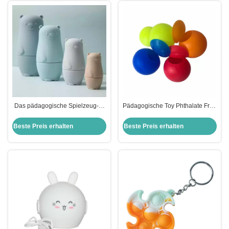
Das pädagogische Spielzeug-4-
Pädagogische Toy Phthalate Free
teilige russische Nistenpuppen
Silicone Water-Bälle der
der wasserdichte stapelnden
wiederverwendbare Kinder
Beste Preis erhalten
Beste Preis erhalten
Kinder