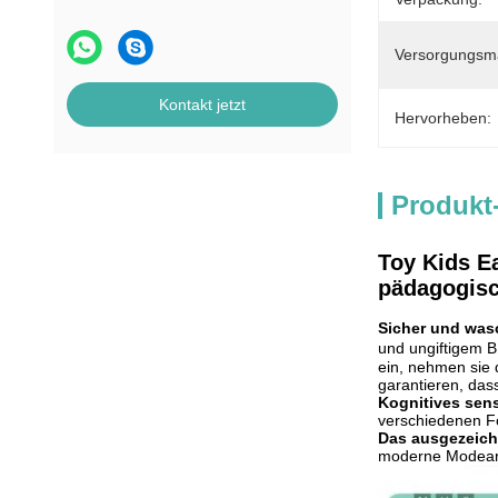
Versorgungsmat
Kontakt jetzt
Hervorheben:
Produkt
Toy Kids E
pädagogisc
Sicher und was
und ungiftigem B
ein, nehmen sie
garantieren, das
Kognitives sen
verschiedenen 
Das ausgezeich
moderne Modeart