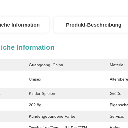
iche Information
Produkt-Beschreibung
iche Information
Guangdong, China
Material:
Unisex
Altersbere
:
Kinder Spielen
Größe:
202.8g
Eigenscha
Kundengebundene Farbe
Service:
Tasche 1pc/opp      84 Pcs/CTN
Hafen: