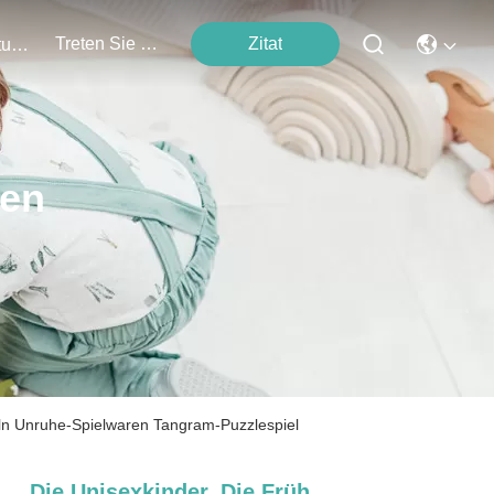
Treten Sie Mit Uns In Verbindung
Zitat
Veranstaltungen
ten
eln Unruhe-Spielwaren Tangram-Puzzlespiel
Die Unisexkinder, Die Früh