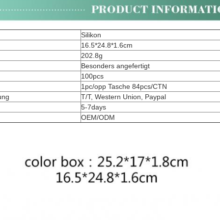
Silikon
16.5*24.8*1.6cm
202.8g
Besonders angefertigt
100pcs
1pc/opp Tasche 84pcs/CTN
ung
T/T, Western Union, Paypal
5-7days
OEM/ODM