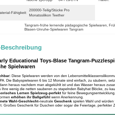
200000-Teilig/Stücke Pro   
erial-Fähigkeit:
Monatssilikon Teether
Tangram-frühe lernende pädagogische Spielwaren
, 
Frü
Blasen-Unruhe-Spielwaren Tangram
-Beschreibung
arly Educational Toys-Blase Tangram-Puzzlespi
he Spielwaren
chbar:
Diese Spielwaren werden von den Lebensmittelklassensilikonmat
PA. Die Babyspielwaren 6 bis 12 Monate sind einfach, zu säubern, set
 dann heraus nachdem man abgekühlt ist und das Wasser heraus zusam
s Ihre wenig die netten sauberen zu stapelnden Babyhat Blöcke, zu ka
sorisches Lernen Spielzeug-perfekt
für feine Bewegungsentwicklung, 
Formen
erhöhen ihr Ballgefühl
wenn Anerkennung.
nete Wahl-Geschlecht-
neutrale
Geschenk
spielen Wahl und würden 
. Großes Geschenk für Duschen oder sogar die Feiertage, perfekter 