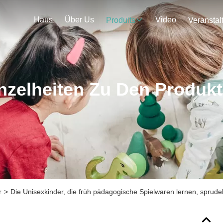
Haus
Über Us
Video
Produits
nzelheiten Zu Den Produk
r
>
Die Unisexkinder, die früh pädagogische Spielwaren lernen, sprud