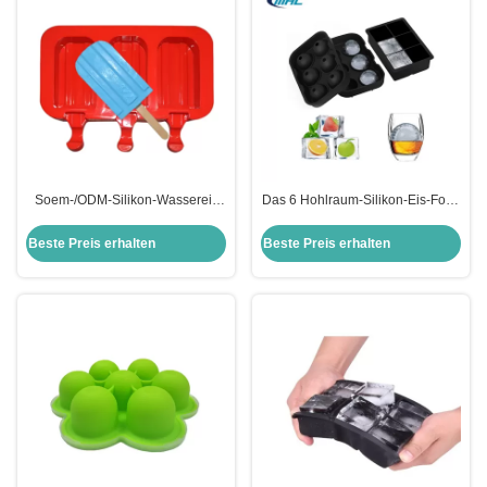
Soem-/ODM-Silikon-Wassereis
Das 6 Hohlraum-Silikon-Eis-Form
formt auf Lagere
auf Lager Ball-geformten Eis-
kundenspezifische Eis am Stiel-
Würfel Tray Customized
Beste Preis erhalten
Beste Preis erhalten
Formen