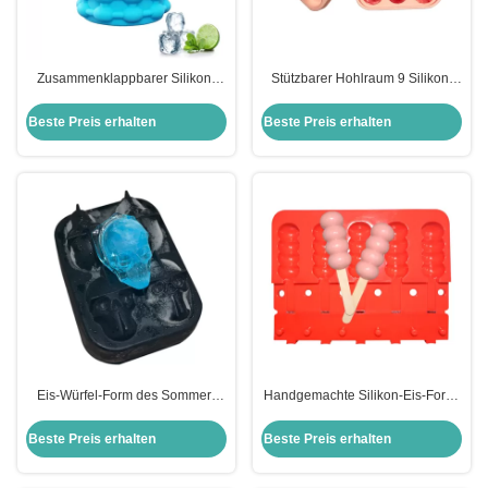
Zusammenklappbarer Silikon-
Stützbarer Hohlraum 9 Silikon-
Eis-Form-Eis-Würfel-Hersteller-
kleiner Rose Shaped Ice Cubes
Eis-Eimer Eco freundlich
Makers 1,2 Zoll
Beste Preis erhalten
Beste Preis erhalten
Eis-Würfel-Form des Sommer-
Handgemachte Silikon-Eis-Form-
Silikon-Eis-Form-fertigte stützbare
genehmigten stützbare Eis am
Schädel-3D besonders an
Stiel-Eiscreme-Formen LFGB
Beste Preis erhalten
Beste Preis erhalten