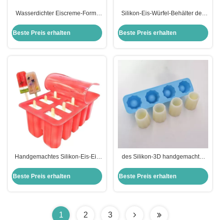
Wasserdichter Eiscreme-Form-
Silikon-Eis-Würfel-Behälter des
Ball der Silikon-Eis-Form-7 des
Quadrat-3D haften nicht
Hohlraum-BPA freier formte
besonders angefertigtes
Beste Preis erhalten
Beste Preis erhalten
15.5*11*5cm
Handgemachtes Silikon-Eis-Eis
des Silikon-3D handgemachter
am Stiel formt stützbaren
stützbarer Nahrungsmittelgrad
Eiscreme-Knall formt besonders
Eis-Würfel-Form-des Behälter-
Beste Preis erhalten
Beste Preis erhalten
angefertigt
DIY
1
2
3