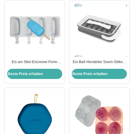
Eis am Stiel-Eiscreme-Form-
Eis-Ball-Hersteller Soem-Silikon-
Hersteller-wiederverwendbares
Eis-Form Eco freundlicher
handgemachtes des Silikon-DIY
einfrierender
Beste Preis erhalten
Beste Preis erhalten
besonders angefertigt
wiederverwendbarer tragbarer