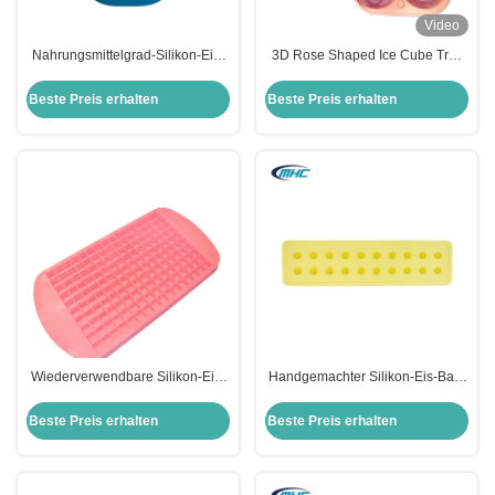
Video
Nahrungsmittelgrad-Silikon-Eis-
3D Rose Shaped Ice Cube Tray
Form-stützbare Diamond Shape
Hohlräume des Silikon-Form-
Silicone Ice Cube-Behälter
Nahrungsmittelgrad-9
Beste Preis erhalten
Beste Preis erhalten
Wiederverwendbare Silikon-Eis-
Handgemachter Silikon-Eis-Ball-
Form-multi Hohlraum-
Form-Würfel Tray Mini Ball Shape
Nahrungsmittelgrad-großer Eis-
Food Grade stützbar
Beste Preis erhalten
Beste Preis erhalten
Würfel Tray Customized