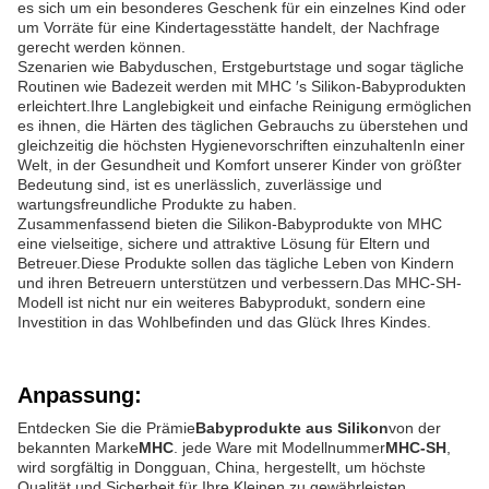
es sich um ein besonderes Geschenk für ein einzelnes Kind oder
um Vorräte für eine Kindertagesstätte handelt, der Nachfrage
gerecht werden können.
Szenarien wie Babyduschen, Erstgeburtstage und sogar tägliche
Routinen wie Badezeit werden mit MHC ′s Silikon-Babyprodukten
erleichtert.Ihre Langlebigkeit und einfache Reinigung ermöglichen
es ihnen, die Härten des täglichen Gebrauchs zu überstehen und
gleichzeitig die höchsten Hygienevorschriften einzuhaltenIn einer
Welt, in der Gesundheit und Komfort unserer Kinder von größter
Bedeutung sind, ist es unerlässlich, zuverlässige und
wartungsfreundliche Produkte zu haben.
Zusammenfassend bieten die Silikon-Babyprodukte von MHC
eine vielseitige, sichere und attraktive Lösung für Eltern und
Betreuer.Diese Produkte sollen das tägliche Leben von Kindern
und ihren Betreuern unterstützen und verbessern.Das MHC-SH-
Modell ist nicht nur ein weiteres Babyprodukt, sondern eine
Investition in das Wohlbefinden und das Glück Ihres Kindes.
Anpassung:
Entdecken Sie die Prämie
Babyprodukte aus Silikon
von der
bekannten Marke
MHC
. jede Ware mit Modellnummer
MHC-SH
,
wird sorgfältig in Dongguan, China, hergestellt, um höchste
Qualität und Sicherheit für Ihre Kleinen zu gewährleisten.