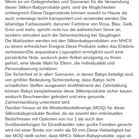
Wenn es um Gelegenheiten und Szenarien für die Verwendung
dieser Silikon-Babyprodukte geht, sind die Möglichkeiten
umfangreich.Diese Gegenstände können sowohl zu Hause als
auch unterwegs leicht transportiert und verwendet werden.Die
lebendige Farbauswahl, darunter Farbtöne von Rosa, Blau, Gelb,
Grün und mehr, spricht nicht nur die ästhetischen Sinne an,
sondern stimuliert auch die Sehentwicklung bei Säuglingen.
Die Mahlzeiten werden mit den Silikonbabyprodukten von MHC®
zu einem erfreulichen Ereignis.Diese Produkte sollen das Erlebnis
verbessernDie anpassbare Logooption ermöglicht auch eine
persönliche Note, wodurch jeder Artikel einzigartig zu Ihnen
gehört, eine ideale Wahl für Eltern, die Individualität und
Personalisierung schätzen.
Die Sicherheit ist in allen Szenarien, in denen Babys beteiligt sind,
von größter Bedeutung.Sicherstellung, dass Babys nicht
schädlichen Stoffen ausgesetzt sindWährend der Zahnbildung
können Babys beispielsweise diese Silikonprodukte sicher kauen,
wodurch Beschwerden gelindert und eine gesunde
Zahnentwicklung unterstützt wird.
Darüber hinaus ist die Mindestbestellmenge (MOQ) für diese
Silikonbabyprodukte flexibel, da sie sowohl den individuellen
Bedürfnissen mit Optionen von nur 1 als auch den
Großbestellungen für Einzelhändler oder große Familien gerecht
wird.mit einer Breite von mehr als 50 mm,Diese Vielseitigkeit bei
der MOQ stellt sicher, dass MHCs Silikon-Babyprodukte, egal ob