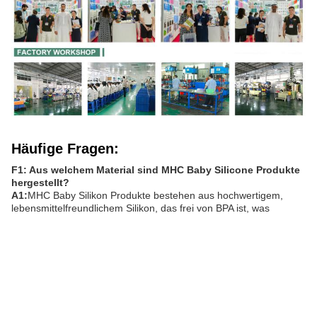
Häufige Fragen:
F1: Aus welchem Material sind MHC Baby Silicone Produkte
hergestellt?
A1:
MHC Baby Silikon Produkte bestehen aus hochwertigem,
lebensmittelfreundlichem Silikon, das frei von BPA ist, was
sicherstellt, dass es für Ihr Baby sicher ist.
F2: Können MHC Baby Silicone Produkte sterilisiert werden?
A2:
Ja, MHC Baby Silikonprodukte sind sterilisierungsbeständig,
sie können durch Kochen, mit einem Dampfsterilisator oder in
einer Spülmaschine sterilisiert werden.
F3: Sind die Geschirrspüler von MHC Baby Silicone
Products sicher?
A3:
Absolut, MHC Baby Silicone Produkte sind