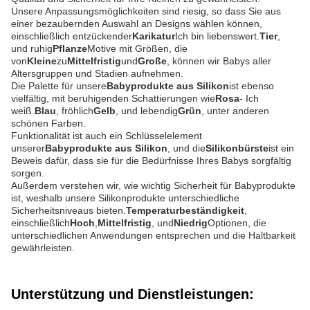
Unsere Anpassungsmöglichkeiten sind riesig, so dass Sie aus
einer bezaubernden Auswahl an Designs wählen können,
einschließlich entzückender
Karikatur
Ich bin liebenswert.
Tier
,
und ruhig
Pflanze
Motive mit Größen, die
von
Kleine
zu
Mittelfristig
und
Große
, können wir Babys aller
Altersgruppen und Stadien aufnehmen.
Die Palette für unsere
Babyprodukte aus Silikon
ist ebenso
vielfältig, mit beruhigenden Schattierungen wie
Rosa
- Ich
weiß.
Blau
, fröhlich
Gelb
, und lebendig
Grün
, unter anderen
schönen Farben.
Funktionalität ist auch ein Schlüsselelement
unserer
Babyprodukte aus Silikon
, und die
Silikonbürste
ist ein
Beweis dafür, dass sie für die Bedürfnisse Ihres Babys sorgfältig
sorgen.
Außerdem verstehen wir, wie wichtig Sicherheit für Babyprodukte
ist, weshalb unsere Silikonprodukte unterschiedliche
Sicherheitsniveaus bieten.
Temperaturbeständigkeit
,
einschließlich
Hoch
,
Mittelfristig
, und
Niedrig
Optionen, die
unterschiedlichen Anwendungen entsprechen und die Haltbarkeit
gewährleisten.
Unterstützung und Dienstleistungen: