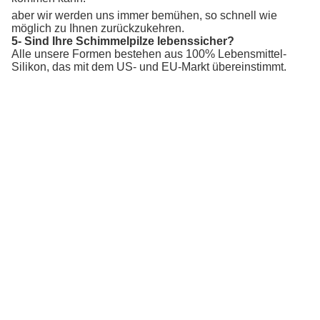
aber wir werden uns immer bemühen, so schnell wie
möglich zu Ihnen zurückzukehren.
5- Sind Ihre Schimmelpilze lebenssicher?
Alle unsere Formen bestehen aus 100% Lebensmittel-
Silikon, das mit dem US- und EU-Markt übereinstimmt.
6- Ist es für Proben verfügbar?
Ja, natürlich. Die Probe ist kostenlos, und Sie können die
Frachtkosten bezahlen. Das wäre angemessen.
Umbauten:
Das Pädagogische Spielzeug ODM-Kinder
Wiederverwendbare Silikon-Wasser-Bälle
Das Pädagogische Spielzeug Freie Kinder BPA