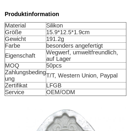
Produktinformation
Material
Silikon
Größe
15.9*12.5*1.9cm
Gewicht
191.2g
Farbe
besonders angefertigt
Wegwerf, umweltfreundlich,
Eigenschaft
auf Lager
MOQ
50pcs
Zahlungsbeding
T/T, Western Union, Paypal
ung
Zertifikat
LFGB
Service
OEM/ODM