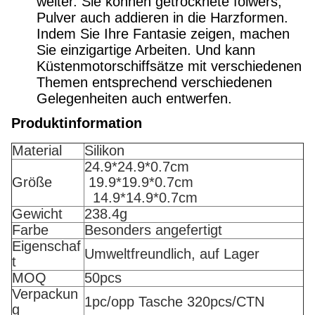
weiter. Sie können getrocknete folwers,
Pulver auch addieren in die Harzformen.
Indem Sie Ihre Fantasie zeigen, machen
Sie einzigartige Arbeiten. Und kann
Küstenmotorschiffsätze mit verschiedenen
Themen entsprechend verschiedenen
Gelegenheiten auch entwerfen.
Produktinformation
Material
Silikon
24.9*24.9*0.7cm
Größe
19.9*19.9*0.7cm
14.9*14.9*0.7cm
Gewicht
238.4g
Farbe
Besonders angefertigt
Eigenschaf
Umweltfreundlich, auf Lager
t
MOQ
50pcs
Verpackun
1pc/opp Tasche 320pcs/CTN
g