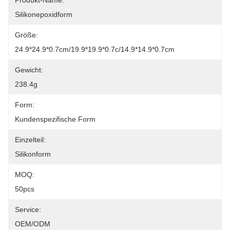
Produkt-Name:
Silikonepoxidform
Größe:
24.9*24.9*0.7cm/19.9*19.9*0.7c/14.9*14.9*0.7cm
Gewicht:
238.4g
Form:
Kundenspezifische Form
Einzelteil:
Silikonform
MOQ:
50pcs
Service:
OEM/ODM