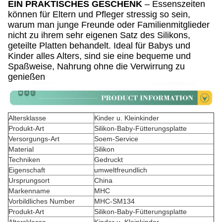
EIN PRAKTISCHES GESCHENK
– Essenszeiten
können für Eltern und Pfleger stressig so sein,
warum man junge Freunde oder Familienmitglieder
nicht zu ihrem sehr eigenen Satz des Silikons,
geteilte Platten behandelt. Ideal für Babys und
Kinder alles Alters, sind sie eine bequeme und
Spaßweise, Nahrung ohne die Verwirrung zu
genießen
Altersklasse
Kinder u. Kleinkinder
Produkt-Art
Silikon-Baby-Fütterungsplatte
Versorgungs-Art
Soem-Service
Material
Silikon
Techniken
Gedruckt
Eigenschaft
umweltfreundlich
Ursprungsort
China
Markenname
MHC
Vorbildliches Number
MHC-SM134
Produkt-Art
Silikon-Baby-Fütterungsplatte
Altersklasse
Kinder u. Kleinkinder