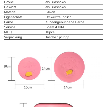
Größe
als Bildshows
Gewicht
als Bildshows
Material
Silikon
Eigenschaft
Umweltfreundlich
Farbe
Kundengebundene Farbe
Service
Soem /ODM
MOQ
10pcs
Verpackung
Tasche 1pc/opp