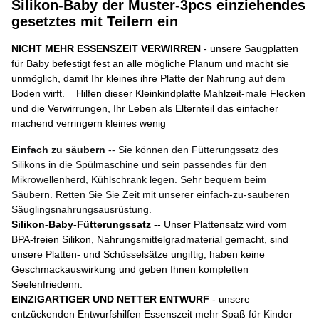
Silikon-Baby der Muster-3pcs einziehendes
gesetztes mit Teilern ein
NICHT MEHR ESSENSZEIT VERWIRREN
- unsere Saugplatten
für Baby befestigt fest an alle mögliche Planum und macht sie
unmöglich, damit Ihr kleines ihre Platte der Nahrung auf dem
Boden wirft. Hilfen dieser Kleinkindplatte Mahlzeit-male Flecken
und die Verwirrungen, Ihr Leben als Elternteil das einfacher
machend verringern kleines wenig
Einfach zu säubern
-- Sie können den Fütterungssatz des
Silikons in die Spülmaschine und sein passendes für den
Mikrowellenherd, Kühlschrank legen. Sehr bequem beim
Säubern. Retten Sie Sie Zeit mit unserer einfach-zu-sauberen
Säuglingsnahrungsausrüstung.
Silikon-Baby-Fütterungssatz
-- Unser Plattensatz wird vom
BPA-freien Silikon, Nahrungsmittelgradmaterial gemacht, sind
unsere Platten- und Schüsselsätze ungiftig, haben keine
Geschmackauswirkung und geben Ihnen kompletten
Seelenfriedenn.
EINZIGARTIGER UND NETTER ENTWURF
- unsere
entzückenden Entwurfshilfen Essenszeit mehr Spaß für Kinder