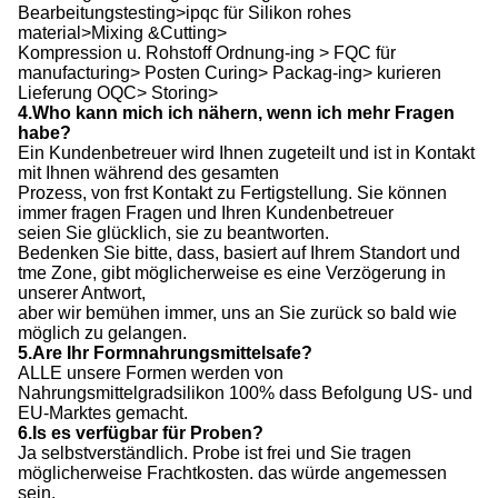
Bearbeitungstesting>ipqc für Silikon rohes
material>Mixing &Cutting>
Kompression u. Rohstoff Ordnung-ing > FQC für
manufacturing> Posten Curing> Packag-ing> kurieren
Lieferung OQC> Storing>
4.Who kann mich ich nähern, wenn ich mehr Fragen
habe?
Ein Kundenbetreuer wird Ihnen zugeteilt und ist in Kontakt
mit Ihnen während des gesamten
Prozess, von frst Kontakt zu Fertigstellung. Sie können
immer fragen Fragen und Ihren Kundenbetreuer
seien Sie glücklich, sie zu beantworten.
Bedenken Sie bitte, dass, basiert auf Ihrem Standort und
tme Zone, gibt möglicherweise es eine Verzögerung in
unserer Antwort,
aber wir bemühen immer, uns an Sie zurück so bald wie
möglich zu gelangen.
5.Are Ihr Formnahrungsmittelsafe?
ALLE unsere Formen werden von
Nahrungsmittelgradsilikon 100% dass Befolgung US- und
EU-Marktes gemacht.
6.Is es verfügbar für Proben?
Ja selbstverständlich. Probe ist frei und Sie tragen
möglicherweise Frachtkosten. das würde angemessen
sein.