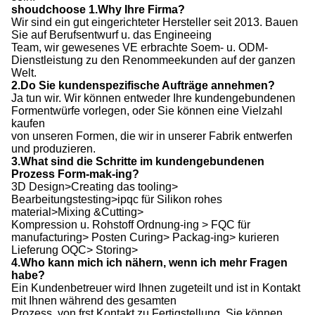
shoudchoose 1.Why Ihre Firma?
Wir sind ein gut eingerichteter Hersteller seit 2013. Bauen
Sie auf Berufsentwurf u. das Engineeing
Team, wir gewesenes VE erbrachte Soem- u. ODM-
Dienstleistung zu den Renommeekunden auf der ganzen
Welt.
2.Do Sie kundenspezifische Aufträge annehmen?
Ja tun wir. Wir können entweder Ihre kundengebundenen
Formentwürfe vorlegen, oder Sie können eine Vielzahl
kaufen
von unseren Formen, die wir in unserer Fabrik entwerfen
und produzieren.
3.What sind die Schritte im kundengebundenen
Prozess Form-mak-ing?
3D Design>Creating das tooling>
Bearbeitungstesting>ipqc für Silikon rohes
material>Mixing &Cutting>
Kompression u. Rohstoff Ordnung-ing > FQC für
manufacturing> Posten Curing> Packag-ing> kurieren
Lieferung OQC> Storing>
4.Who kann mich ich nähern, wenn ich mehr Fragen
habe?
Ein Kundenbetreuer wird Ihnen zugeteilt und ist in Kontakt
mit Ihnen während des gesamten
Prozess, von frst Kontakt zu Fertigstellung. Sie können